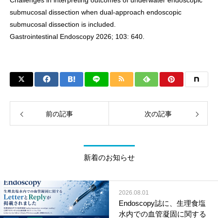
Challenges in interpreting outcomes of underwater endoscopic
submucosal dissection when dual-approach endoscopic
submucosal dissection is included.
Gastrointestinal Endoscopy 2026; 103: 640.
前の記事
次の記事
新着のお知らせ
2026.08.01
Endoscopy誌に、生理食塩
水内での血管凝固に関する