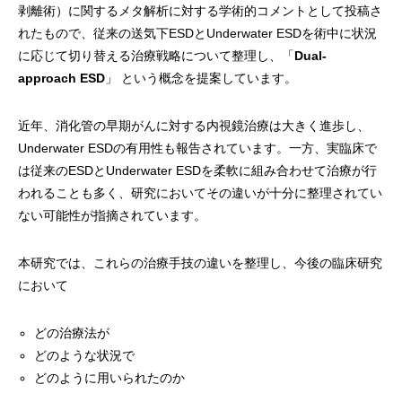
剥離術）に関するメタ解析に対する学術的コメントとして投稿さ
れたもので、従来の送気下ESDとUnderwater ESDを術中に状況
に応じて切り替える治療戦略について整理し、「
Dual-
approach ESD
」 という概念を提案しています。
近年、消化管の早期がんに対する内視鏡治療は大きく進歩し、
Underwater ESDの有用性も報告されています。一方、実臨床で
は従来のESDとUnderwater ESDを柔軟に組み合わせて治療が行
われることも多く、研究においてその違いが十分に整理されてい
ない可能性が指摘されています。
本研究では、これらの治療手技の違いを整理し、今後の臨床研究
において
どの治療法が
どのような状況で
どのように用いられたのか