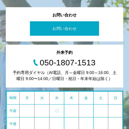
お問い合わせ
お問い合わせ
外来予約
050-1807-1513
予約専用ダイヤル（AI電話、月～金曜日 9:00～16:00、土
曜日 9:00〜14:00／日曜日・祝日・年末年始は除く）
時間
月
火
水
木
金
土
日
午前
〇
午後