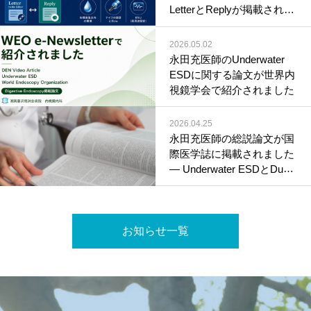
LetterとReplyが掲載されま
した
2026.05.02
永田充医師のUnderwater
ESDに関する論文が世界内
視鏡学会で紹介されました
2026.04.25
永田充医師の総説論文が国
際医学誌に掲載されました
― Underwater ESDとDual-
approach ESDの体系的整
理 ―
お知らせ一覧