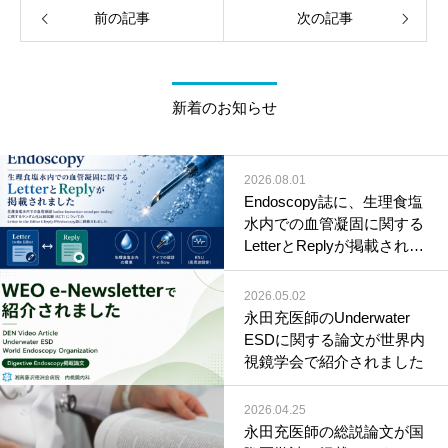
前の記事
次の記事
新着のお知らせ
2026.08.01
Endoscopy誌に、生理食塩
水内での血管凝固に関する
LetterとReplyが掲載されま
した
2026.05.02
永田充医師のUnderwater
ESDに関する論文が世界内
視鏡学会で紹介されました
2026.04.25
永田充医師の総説論文が国