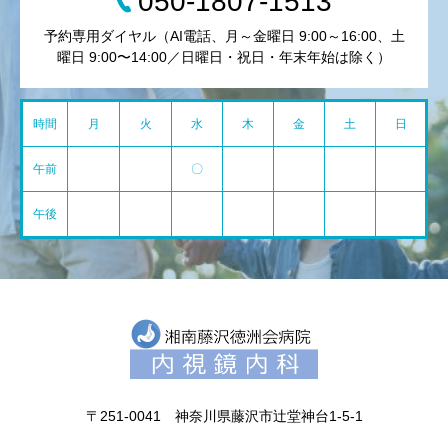
050-1807-1513
予約専用ダイヤル（AI電話、月～金曜日 9:00～16:00、土
曜日 9:00〜14:00／日曜日・祝日・年末年始は除く）
時間
月
火
水
木
金
土
日
午前
〇
午後
〒251-0041 神奈川県藤沢市辻堂神台1-5-1